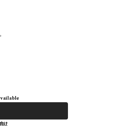
。
available
向け