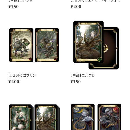
【単品】エルフA
【1セット】フェアリー・マーフォー
ク
¥150
¥200
【1セット】ゴブリン
【単品】エルフB
¥200
¥150