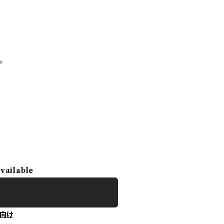
。
available
向け